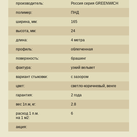
производитель:
Россия серия GREENWICH
полимер:
ПНД
ширина, мм:
165
высота, мм:
24
длина:
4 метра
профиль:
облегченная
поверхность:
брашинг
фактура:
узкий вельвет
вариант стыковки:
с зазором
цвет:
светло-коричневый, венге
гарантия:
2 года
вес 1п.м, кг:
2.8
расход 1 п.м.
6
на 1 м2:
акция: