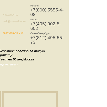
Россия
+7(800) 5555-4-
08
Наша почта:
Москва
msk@stroimdvor.ru
+7(495) 902-5-
602
перезвоните мне!
Санкт-Петербург
+7(812) 495-55-
73
Огромное спасибо за такую
красоту!
Светлана 50 лет, Москва
еще отзывы »