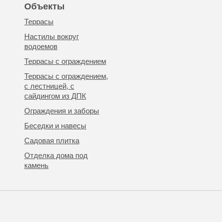
Объекты
Террасы
Настилы вокруг
водоемов
Террасы с ограждением
Террасы с ограждением,
с лестницей, с
сайдингом из ДПК
Ограждения и заборы
Беседки и навесы
Садовая плитка
Отделка дома под
камень