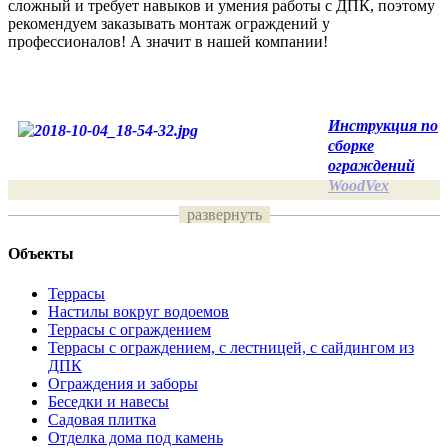
сложный и требует навыков и умения работы с ДПК, поэтому
рекомендуем заказывать монтаж ограждений у
профессионалов! А значит в нашей компании!
Инструкция по
сборке
ограждений
WoodVex
развернуть
Монтаж
заборов и
Объекты
ограждений из
ДПК, процесс
Террасы
кропотливый и
Настилы вокруг водоемов
трудоемкий,
Террасы с ограждением
требующий от
Террасы с ограждением, с лестницей, с сайдингом из
рабочих
ДПК
навыков работы
Ограждения и заборы
Беседки и навесы
с древесно-
Садовая плитка
полимерным
Отделка дома под камень
композитом и