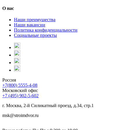
знаний в
О нас
области построения ограждающих конструкций. Наша
компания готова предложить вам много разнообразных
Наши преимущества
цветовых решений ограждений из ДПК. Наши монтажники
Наши вакансии
обладают достаточной квалификацией чтоб собрать
Политика конфиденциальности
ограждения любых форм и размеров.
Социальные проекты
Россия
+7(800) 5555-4-08
Московский офис
+7 (495) 902-5-602
г. Москва, 2-й Силикатный проезд, д.34, стр.1
msk@stroimdvor.ru