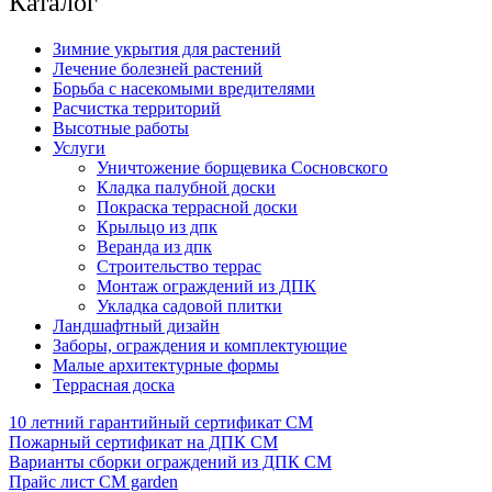
Каталог
Зимние укрытия для растений
Лечение болезней растений
Борьба с насекомыми вредителями
Расчистка территорий
Высотные работы
Услуги
Уничтожение борщевика Сосновского
Кладка палубной доски
Покраска террасной доски
Крыльцо из дпк
Веранда из дпк
Строительство террас
Монтаж ограждений из ДПК
Укладка садовой плитки
Ландшафтный дизайн
Заборы, ограждения и комплектующие
Малые архитектурные формы
Террасная доска
10 летний гарантийный сертификат СМ
Пожарный сертификат на ДПК CM
Варианты сборки ограждений из ДПК CM
Прайс лист CM garden