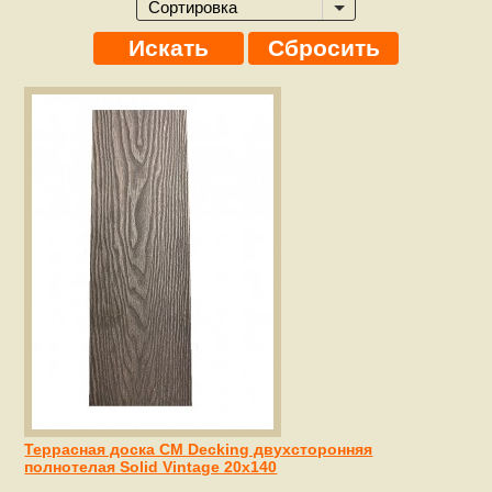
Террасная доска CM Decking двухсторонняя
полнотелая Solid Vintage 20х140