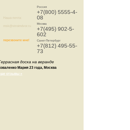
Россия
+7(800) 5555-4-
08
Наша почта:
Москва
msk@stroimdvor.ru
+7(495) 902-5-
602
перезвоните мне!
Санкт-Петербург
+7(812) 495-55-
73
Террасная доска на веранде
Коваленко Мария 23 года, Москва
еще отзывы »