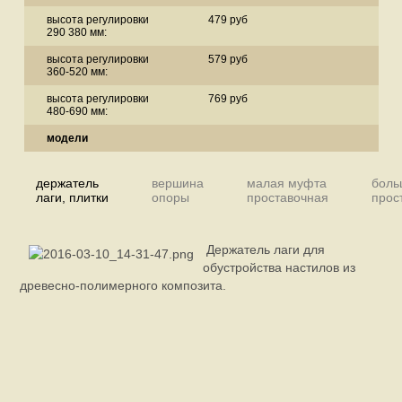
высота регулировки
479 руб
290 380 мм:
высота регулировки
579 руб
360-520 мм:
высота регулировки
769 руб
480-690 мм:
модели
держатель
вершина
малая муфта
боль
лаги, плитки
опоры
проставочная
прос
Держатель лаги для
обустройства настилов из
древесно-полимерного композита.