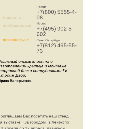
Россия
+7(800) 5555-4-
08
Наша почта:
Москва
msk@stroimdvor.ru
+7(495) 902-5-
602
перезвоните мне!
Санкт-Петербург
+7(812) 495-55-
73
Реальный отзыв клиента о
изготовлении крыльца и монтаже
террасной доски сотрудниками ГК
Строим Двор.
Ирина Валерьевна
еще отзывы »
риглашаем Вас посетить наш стенд
а выставке
"За городом" в Ленэкспо
 9 апреля по 12 апреля, павильон