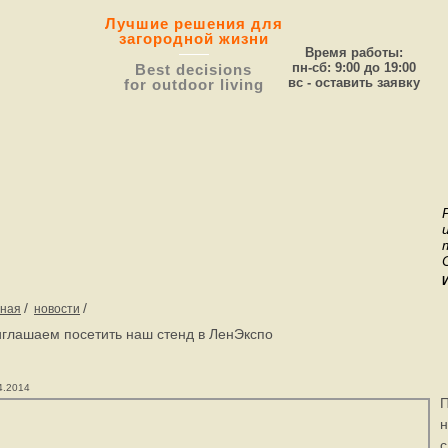
Лучшие решения для
загородной жизни
Время работы:
пн-сб: 9:00 до 19:00
Best decisions
вс - оставить заявку
for outdoor living
/
/
вная
новости
глашаем посетить наш стенд в ЛенЭкспо
4.2014
П
н
с