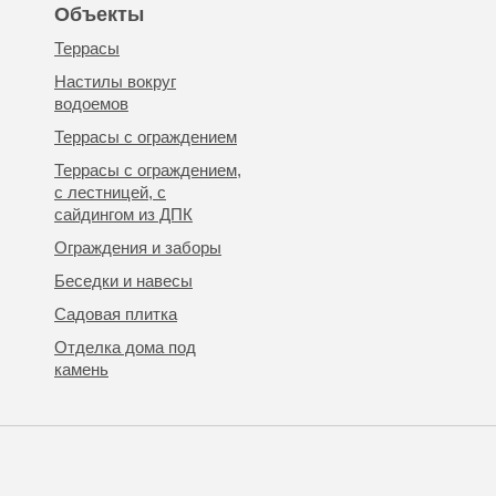
Объекты
Террасы
Настилы вокруг
водоемов
Террасы с ограждением
Террасы с ограждением,
с лестницей, с
сайдингом из ДПК
Ограждения и заборы
Беседки и навесы
Садовая плитка
Отделка дома под
камень