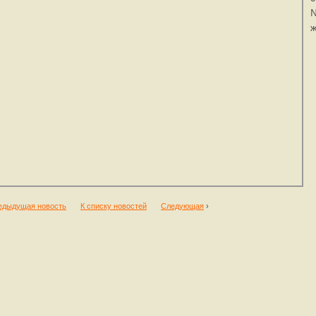
№
ж
едыдущая новость
К списку новостей
Следующая
›