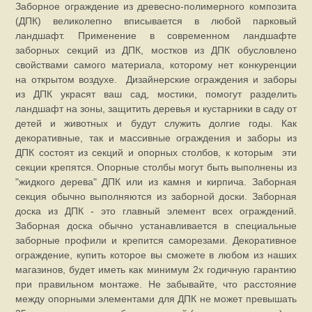
Заборное ограждение из древесно-полимерного композита
(ДПК) великолепно вписывается в любой парковый
ландшафт. Применение в современном ландшафте
заборных секций из ДПК, мостков из ДПК обусловлено
свойствами самого материала, которому нет конкуренции
на открытом воздухе. Дизайнерские ограждения и заборы
из ДПК украсят ваш сад, мостики, помогут разделить
ландшафт на зоны, защитить деревья и кустарники в саду от
детей и животных и будут служить долгие годы. Как
декоративные, так и массивные ограждения и заборы из
ДПК состоят из секций и опорных столбов, к которым эти
секции крепятся. Опорные столбы могут быть выполнены из
"жидкого дерева" ДПК или из камня и кирпича. Заборная
секция обычно выполняются из заборной доски. Заборная
доска из ДПК - это главный элемент всех ограждений.
Заборная доска обычно устанавливается в специальные
заборные профили и крепится саморезами. Д
екоративное
ограждение
, купить которое вы сможете в любом из наших
магазинов, будет иметь как минимум 2х годичную гарантию
при правильном монтаже. Не забывайте, что расстояние
между опорными элементами для ДПК не может превышать